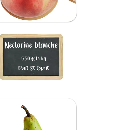
Nectarine blanche​
5.50 € le kg
Pont St Esprit