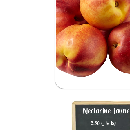
Nectarine jaune
5.50 € le kg