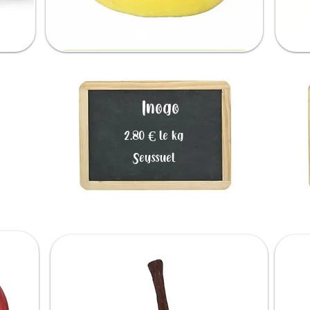
Inogo
2.80 € le kg
Seyssuel